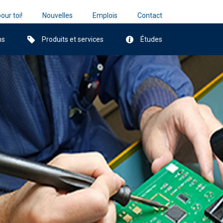
our toi!
Nouvelles
Emplois
Contact
ns
Produits et services
Études