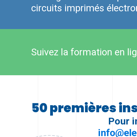
circuits imprimés électr
Suivez la formation en li
50 premières ins
Pour i
info@ele