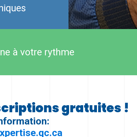
oniques
gne à votre rythme
criptions gratuites !
nformation:
xpertise.qc.ca