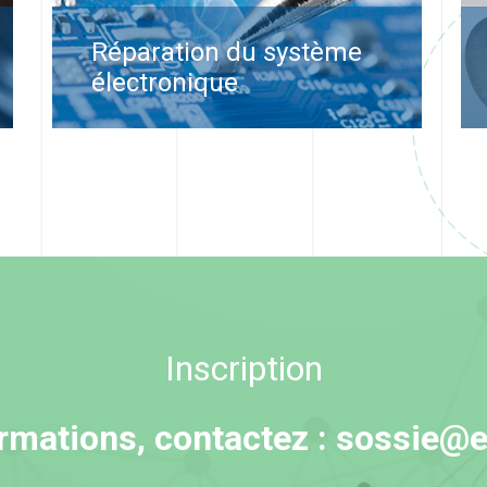
Réparation du système
électronique
Inscription
ormations, contactez :
sossie@el