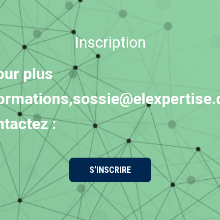
Inscription
our plus
formations,
sossie@elexpertise.
ntactez :
S'INSCRIRE